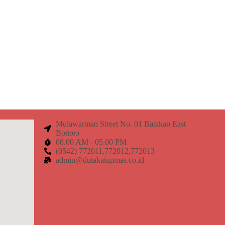
Mulawarman Street No. 01 Batakan East
Borneo
08.00 AM - 05.00 PM
(0542) 772011,772012,772013
admin@dutakatupmas.co.id