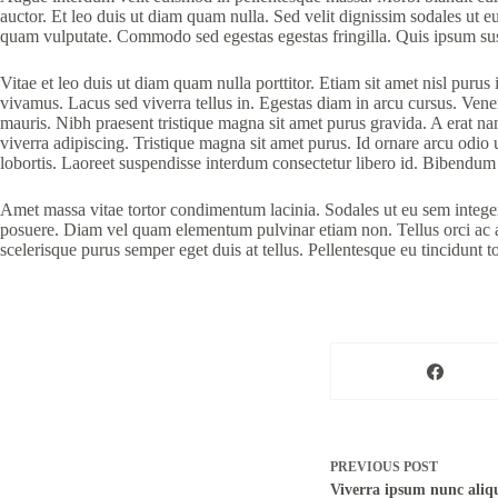
auctor. Et leo duis ut diam quam nulla. Sed velit dignissim sodales ut
quam vulputate. Commodo sed egestas egestas fringilla. Quis ipsum sus
Vitae et leo duis ut diam quam nulla porttitor. Etiam sit amet nisl purus
vivamus. Lacus sed viverra tellus in. Egestas diam in arcu cursus. Venena
mauris. Nibh praesent tristique magna sit amet purus gravida. A erat n
viverra adipiscing. Tristique magna sit amet purus. Id ornare arcu odio 
lobortis. Laoreet suspendisse interdum consectetur libero id. Bibendum 
Amet massa vitae tortor condimentum lacinia. Sodales ut eu sem intege
posuere. Diam vel quam elementum pulvinar etiam non. Tellus orci ac auc
scelerisque purus semper eget duis at tellus. Pellentesque eu tincidunt to
PREVIOUS
POST
Viverra ipsum nunc aliqu