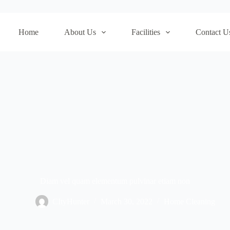
Home
About Us
Facilities
Contact U
Diam vel quam elementum pulvinar etiam non
CItyHunter
March 30, 2022
Home Cleaning