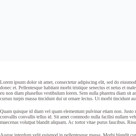
Lorem ipsum dolor sit amet, consectetur adipiscing elit, sed do eiusmod 
donec et. Pellentesque habitant morbi tristique senectus et netus et male
eu non diam phasellus vestibulum lorem. Sem nulla pharetra diam sit ame
cursus turpis massa tincidunt dui ut ornare lectus. Ut morbi tincidunt
Quam quisque id diam vel quam elementum pulvinar etiam non. Justo nec
convallis convallis tellus id. Sit amet commodo nulla facilisi nullam veh
maecenas volutpat blandit aliquam. Ac tortor vitae purus faucibus. Ris
Augue interdum velit euismod in pellentesque massa. Morbi blandit cursu