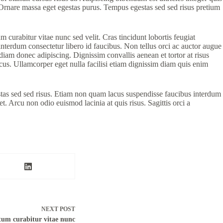
. Ornare massa eget egestas purus. Tempus egestas sed sed risus pretium
 curabitur vitae nunc sed velit. Cras tincidunt lobortis feugiat
e interdum consectetur libero id faucibus. Non tellus orci ac auctor augue
iam donec adipiscing. Dignissim convallis aenean et tortor at risus
acus. Ullamcorper eget nulla facilisi etiam dignissim diam quis enim
stas sed sed risus. Etiam non quam lacus suspendisse faucibus interdum
 Arcu non odio euismod lacinia at quis risus. Sagittis orci a
NEXT
POST
tum curabitur vitae nunc