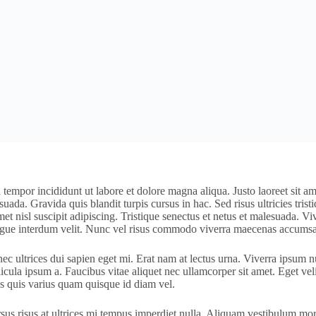
tempor incididunt ut labore et dolore magna aliqua. Justo laoreet sit am
suada. Gravida quis blandit turpis cursus in hac. Sed risus ultricies tris
t nisl suscipit adipiscing. Tristique senectus et netus et malesuada. Vi
 augue interdum velit. Nunc vel risus commodo viverra maecenas accumsan
 ultrices dui sapien eget mi. Erat nam at lectus urna. Viverra ipsum n
icula ipsum a. Faucibus vitae aliquet nec ullamcorper sit amet. Eget velit
us quis varius quam quisque id diam vel.
s risus at ultrices mi tempus imperdiet nulla. Aliquam vestibulum morbi