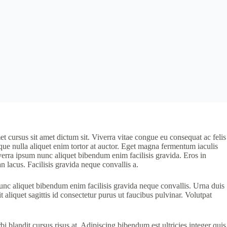
et cursus sit amet dictum sit. Viverra vitae congue eu consequat ac felis
tique nulla aliquet enim tortor at auctor. Eget magna fermentum iaculis
verra ipsum nunc aliquet bibendum enim facilisis gravida. Eros in
 lacus. Facilisis gravida neque convallis a.
unc aliquet bibendum enim facilisis gravida neque convallis. Urna duis
 aliquet sagittis id consectetur purus ut faucibus pulvinar. Volutpat
 blandit cursus risus at. Adipiscing bibendum est ultricies integer quis