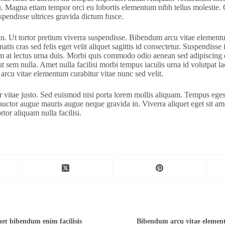
 eu. Magna etiam tempor orci eu lobortis elementum nibh tellus molestie
pendisse ultrices gravida dictum fusce.
 in. Ut tortor pretium viverra suspendisse. Bibendum arcu vitae elementum
tis cras sed felis eget velit aliquet sagittis id consectetur. Suspendiss
am at lectus urna duis. Morbi quis commodo odio aenean sed adipiscing d
ut sem nulla. Amet nulla facilisi morbi tempus iaculis urna id volutpat l
arcu vitae elementum curabitur vitae nunc sed velit.
r vitae justo. Sed euismod nisi porta lorem mollis aliquam. Tempus ege
tor augue mauris augue neque gravida in. Viverra aliquet eget sit amet.
rtor aliquam nulla facilisi.
et bibendum enim facilisis
Bibendum arcu vitae elemen